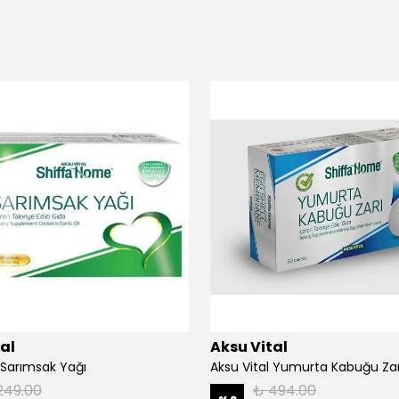
al
Aksu Vital
 Sarımsak Yağı
Aksu Vital Yumurta Kabuğu Zar
249.00
₺ 494.00