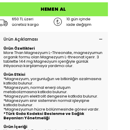
HEMEN AL
650 TL üzeri
10 gün içinde
ücretsiz kargo
iade değişim
Ürün Açıklaması
Ürün Özellikleri
More Than Magnezyum L-Threonate, magnezyumun
organik formu olan Magnezyum L-threonat içerir. 3
tablette 144 mg Magnezyum içeriğiyle günlük
ihtiyacınızı karşılamaya yardımcı olur.
Ürün Etkisi
*Magnezyum, yorgunluğun ve bitkinliğin azalmasına
katkıda bulunur.
*Magnezyum, normal enerji oluşum
metabolizmasına katkıda bulunur.
*Magnezyum elektrolit dengesine katkıda bulunur.
*Magnezyum sinir sisteminin normal işleyişine
katkıda bulunur.
*Magnezyumun hücre bölünmesinde görevi vardır.
*Türk Gıda Kodeksi Beslenme ve Sağlık
Beyanları Yönetmeliği
Ürün İçeriği