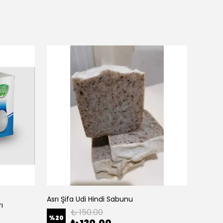
Zinzi
Asrı Şifa Udi Hindi Sabunu
ı
Balanc
₺ 150.00
%
20
₺ 120.00