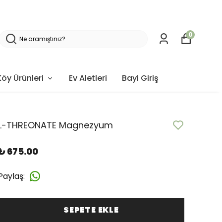
0
Köy Ürünleri
Ev Aletleri
Bayi Giriş
L-THREONATE Magnezyum
₺ 675.00
Paylaş
:
SEPETE EKLE