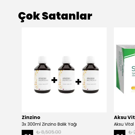
Çok Satanlar
Zinzino
Aksu Vit
Naturallen Ginseng Ekstraktlı Karışım (Erkekler)
3x 300ml Zinzino Balık Yağı
Aksu Vital
₺ 8,505.00
₺ 