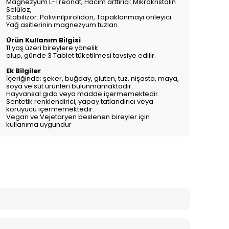
Magnezyum L-Treonat, Hacim arttırıcı: Mikrokristalin
Selüloz,
Stabilizör: Polivinilpirolidon, Topaklanmayı önleyici:
Yağ asitlerinin magnezyum tuzları.
Ürün Kullanım Bilgisi
11 yaş üzeri bireylere yönelik
olup, günde 3 Tablet tüketilmesi tavsiye edilir.
Ek Bilgiler
İçeriğinde; şeker, buğday, gluten, tuz, nişasta, maya,
soya ve süt ürünleri bulunmamaktadır.
Hayvansal gıda veya madde içermemektedir.
Sentetik renklendirici, yapay tatlandırıcı veya
koruyucu içermemektedir.
Vegan ve Vejetaryen beslenen bireyler için
kullanıma uygundur