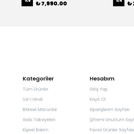
%
6
%
4
₺ 7,990.00
₺ 
Kategoriler
Hesabım
Tüm Ürünler
Giriş Yap
Ud-i Hindi
Kayıt Ol
Bitkisel Macunlar
Siparişlerim Sayfası
Gıda Takviyeleri
Şifremi Unuttum Sayf
Kişisel Bakım
Favori Ürünler Sayfası