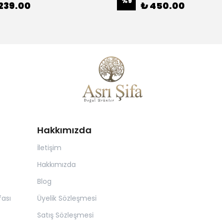
%
9
239.00
₺ 450.00
Hakkımızda
İletişim
Hakkımızda
Blog
ası
Üyelik Sözleşmesi
Satış Sözleşmesi