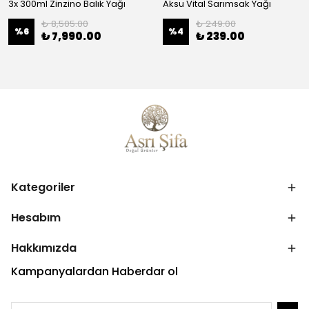
3x 300ml Zinzino Balık Yağı
Aksu Vital Sarımsak Yağı
₺ 8,505.00
₺ 249.00
%
6
%
4
₺ 7,990.00
₺ 239.00
Kategoriler
Hesabım
Hakkımızda
Kampanyalardan Haberdar ol