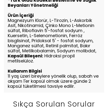
*Türk Gıda Kodeksi Beslenme ve Sağlık
Beyanları Yönetmeliği
Ürün İçeriği
Magnezyum Klorür, L-Tirozin, L-Askorbik
Asit, Nikotinamid, Çinko Mono L-Metionin
sülfat, Riboflavin 5'-fosfat sodyum ,
Kuersetin, L-Selenometionin, Ferröz
bisglisinat, Pridoksal 5' - fosfat sodyum,
Manganez sülfat, Retinil palmitat, Bakır
sülfat, Metilkobalamin, Sodyum molibdat,
Kapsül Bileşeni:
Hidroksi propil
metilselüloz.
Kullanım Bilgisi
11 yaş üzeri bireylere yönelik olup, sabah ve
akşam 1'er kapsül olmak üzere günde 2
kapsül tüketilmesi tavsiye edilir.
Sıkça Sorulan Sorular