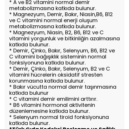
* A ve B2 vitamini normal demir
metabolizmasına katkıda bulunur.
* Magnezyum, Demir, Bakır, Niasin,B6, B12
ve C vitamini normal enerji oluşum
metabolizmasına katkıda bulunur.
* Magnezyum, Niasin, B2, B6, B12 ve C
vitamini yorgunluk ve bitkinliğin azalmasına
katkıda bulunur.
* Demir, Çinko, Bakır, Selenyum, B6, B12 ve
C vitamini bağışıklık sisteminin normal
fonksiyonuna katkıda bulunur.
* Demir, Çinko, Bakır, Selenyum, B2 ve C
vitamini hücrelerin oksidatif stresten
korunmasına katkıda bulunur.
* Bakır vücutta normal demir taşınmasına
katkıda bulunur
* C vitamini demir emilimini arttırır.
* B6 vitamini hormonal aktivitenin
düzenlemesine katkıda bulunur.
* Selenyum normal tiroid fonksiyonuna
katkıda bulunur.