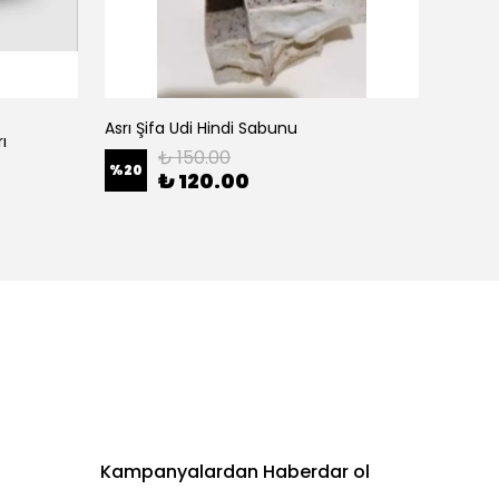
Zinzi
Asrı Şifa Udi Hindi Sabunu
ı
Balanc
₺ 150.00
%
20
₺ 120.00
%
60
Kampanyalardan Haberdar ol