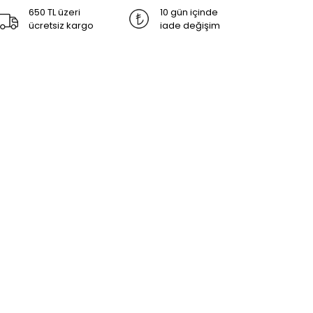
650 TL üzeri
10 gün içinde
ücretsiz kargo
iade değişim