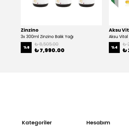
Zinzino
Aksu Vit
Naturallen Ginseng Ekstraktlı Karışım (Erkekler)
3x 300ml Zinzino Balık Yağı
Aksu Vital
₺ 8,505.00
₺ 
%
6
%
4
₺ 7,990.00
₺ 
Kategoriler
Hesabım