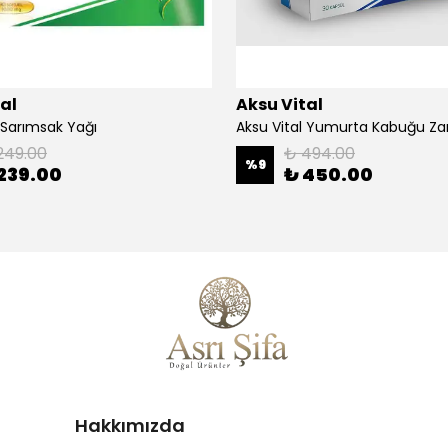
al
Aksu Vital
 Sarımsak Yağı
Aksu Vital Yumurta Kabuğu Zar
249.00
₺ 494.00
%
9
239.00
₺ 450.00
Hakkımızda